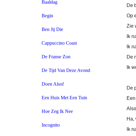
Baaldag
De b
Begin
Op e
Zie 
Ben Jij Die
Ik n
Cappuccino Coast
Ik n
De Franse Zon
De 
Ik w
De Tijd Van Deze Avond
Doen Alsof
De p
Een Huis Met Een Tuin
Een 
Also
Hoe Zeg Ik Nee
Ha, 
Incognito
Ik n