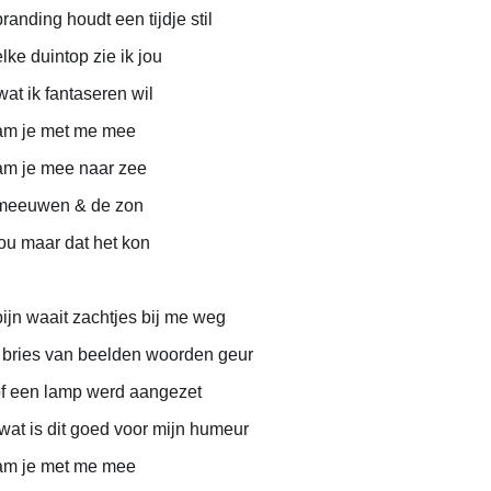
randing houdt een tijdje stil
lke duintop zie ik jou
wat ik fantaseren wil
am je met me mee
am je mee naar zee
meeuwen & de zon
ou maar dat het kon
ijn waait zachtjes bij me weg
bries van beelden woorden geur
f een lamp werd aangezet
wat is dit goed voor mijn humeur
am je met me mee