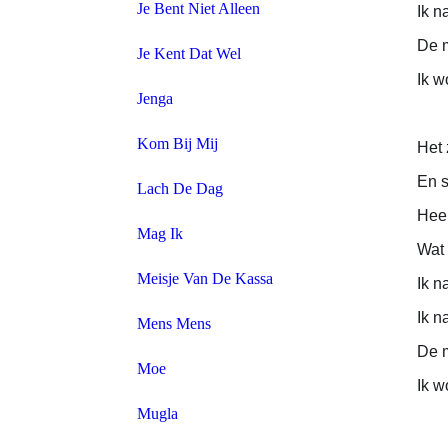
Je Bent Niet Alleen
Ik n
De 
Je Kent Dat Wel
Ik w
Jenga
Kom Bij Mij
Het 
En s
Lach De Dag
Heel
Mag Ik
Wat 
Meisje Van De Kassa
Ik n
Ik n
Mens Mens
De 
Moe
Ik w
Mugla